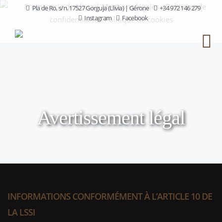
Pla de Ro, s/n. 17527 Gorguja (Llivia) | Gérone
+34 972 146 279
Instagram
Facebook
Avertissement légal
INFORMATIONS CONFORMÉMENT À L’ARTICLE 10 DE
LA LSSI