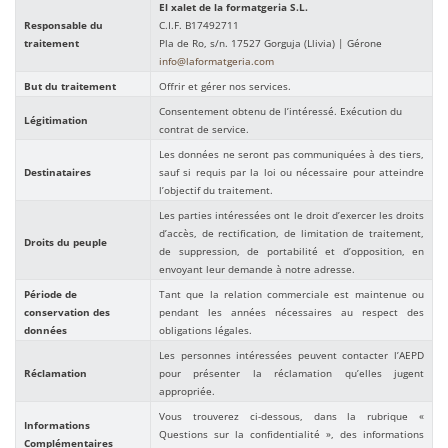
El xalet de la formatgeria S.L.
Responsable du
C.I.F. B17492711
traitement
Pla de Ro, s/n. 17527 Gorguja (Llivia) | Gérone
info@laformatgeria.com
But du traitement
Offrir et gérer nos services.
Consentement obtenu de l’intéressé.
Exécution du
Légitimation
contrat de service.
Les données ne seront pas communiquées à des tiers,
Destinataires
sauf si requis par la loi ou nécessaire pour atteindre
l’objectif du traitement.
Les parties intéressées ont le droit d’exercer les droits
d’accès, de rectification, de limitation de traitement,
Droits du peuple
de suppression, de portabilité et d’opposition, en
envoyant leur demande à notre adresse.
Période de
Tant que la relation commerciale est maintenue ou
conservation des
pendant les années nécessaires au respect des
données
obligations légales.
Les personnes intéressées peuvent contacter l’AEPD
Réclamation
pour présenter la réclamation qu’elles jugent
appropriée.
Vous trouverez ci-dessous, dans la rubrique «
Informations
Questions sur la confidentialité », des informations
Complémentaires