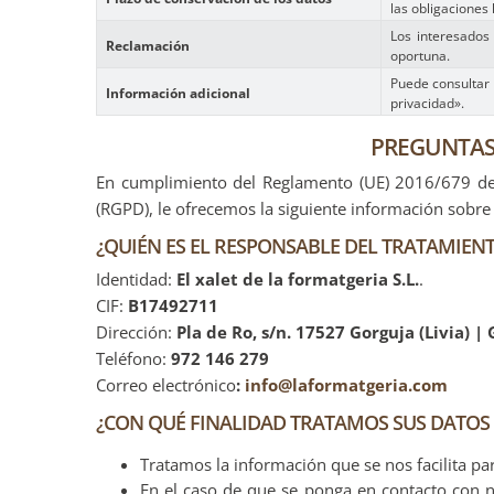
las obligaciones 
Los interesados
Reclamación
oportuna.
Puede consultar 
Información adicional
privacidad».
PREGUNTAS
En cumplimiento del Reglamento (UE) 2016/679 del
(RGPD), le ofrecemos la siguiente información sobre
¿QUIÉN ES EL RESPONSABLE DEL TRATAMIENT
Identidad:
El xalet de la formatgeria S.L.
.
CIF:
B17492711
Dirección:
Pla de Ro, s/n. 17527 Gorguja (Livia) |
Teléfono:
972 146 279
Correo electrónico
:
info@laformatgeria.com
¿CON QUÉ FINALIDAD TRATAMOS SUS DATOS
Tratamos la información que se nos facilita par
En el caso de que se ponga en contacto con n