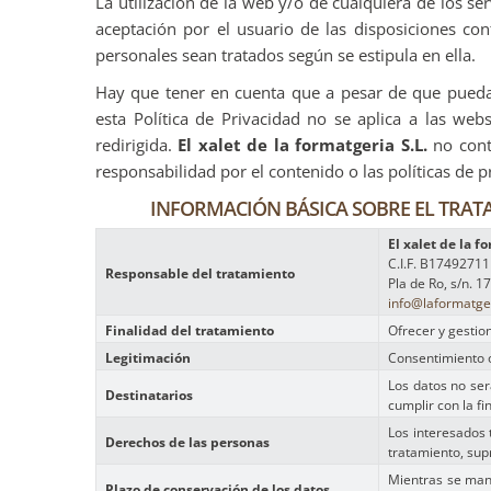
La utilización de la web y/o de cualquiera de los se
aceptación por el usuario de las disposiciones con
personales sean tratados según se estipula en ella.
Hay que tener en cuenta que a pesar de que pueda 
esta Política de Privacidad no se aplica a las we
redirigida.
El xalet de la formatgeria S.L.
no contr
responsabilidad por el contenido o las políticas de 
INFORMACIÓN BÁSICA SOBRE EL TRATA
El xalet de la f
C.I.F. B17492711
Responsable del tratamiento
Pla de Ro, s/n. 1
info@laformatge
Finalidad del tratamiento
Ofrecer y gestion
Legitimación
Consentimiento o
Los datos no ser
Destinatarios
cumplir con la fi
Los interesados 
Derechos de las personas
tratamiento, supr
Mientras se mant
Plazo de conservación de los datos