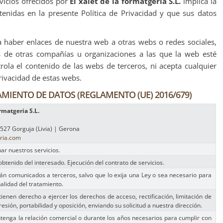
rvicios ofrecidos por
El xalet de la formatgeria S.L.
implica la
tenidas en la presente Política de Privacidad y que sus datos
haber enlaces de nuestra web a otras webs o redes sociales,
bs de otras compañías u organizaciones a las que la web esté
ola el contenido de las webs de terceros, ni acepta cualquier
privacidad de estas webs.
MIENTO DE DATOS (REGLAMENTO (UE) 2016/679)
ormatgeria S.L.
7527 Gorguja (Livia) | Gerona
ria.com
ar nuestros servicios.
btenido del interesado.
Ejecución del contrato de servicios.
án comunicados a terceros, salvo que lo exija una Ley o sea necesario para
nalidad del tratamiento.
tienen derecho a ejercer los derechos de acceso, rectificación, limitación de
esión, portabilidad y oposición, enviando su solicitud a nuestra dirección.
enga la relación comercial o durante los años necesarios para cumplir con