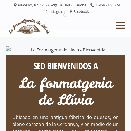
Pla de Ro, s/n. 17527 Gorguja (Livia) | Gerona
+34 972 146 279
Instagram
Facebook
SED BIENVENIDOS A
La formatgeria
de Llívia
Ubicada en una antigua fábrica de quesos, en
pleno corazón de la Cerdanya, y en medio de un