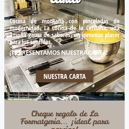
Cocina de montaña con pinceladas de
modernidad. La cocina de la Cerdaña, una
amplia gama de sabores, un inmenso placer
para los sentidos.
¡TE PRESENTAMOS NUESTRA CARTA!
NUESTRA CARTA
Cheque regalo de La
Formatgeria… ¡ideal para
parejas!