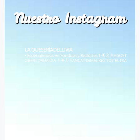
Nuestro Instagram
LA QUESERÍADELLIVIA
• Especializados en Fondues y Raclettes
T
🌟🌛🌞AGOST
OBERT CADA DIA 🌞🌟🌛
TANCAT DIMECRES TOT EL DIA