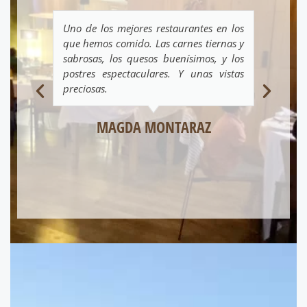
Uno de los mejores restaurantes en los
Ex
que hemos comido. Las carnes tiernas y
pre
sabrosas, los quesos buenísimos, y los
amb
postres espectaculares. Y unas vistas
co
preciosas.
ra
ofe
MAGDA MONTARAZ