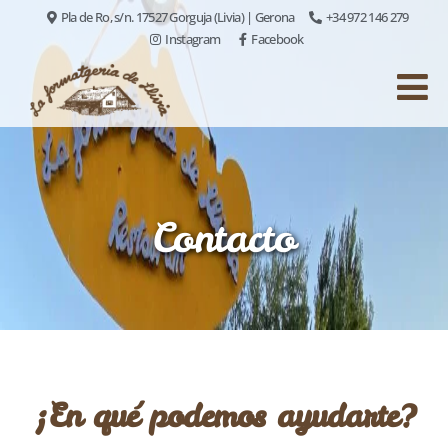
Pla de Ro, s/n. 17527 Gorguja (Livia) | Gerona
+34 972 146 279
Instagram
Facebook
Contacto
¡En qué podemos ayudarte?