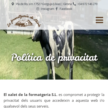
Pla de Ro, s/n. 17527 Gorguja (Llivia) | Girona
+34 972 146 279
Instagram
Facebook
Política de privacitat
El xalet de la formatgeria S.L
. es compromet a protegir la
privacitat dels usuaris que accedeixin a aquesta web i/o
qualsevol dels seus serveis.