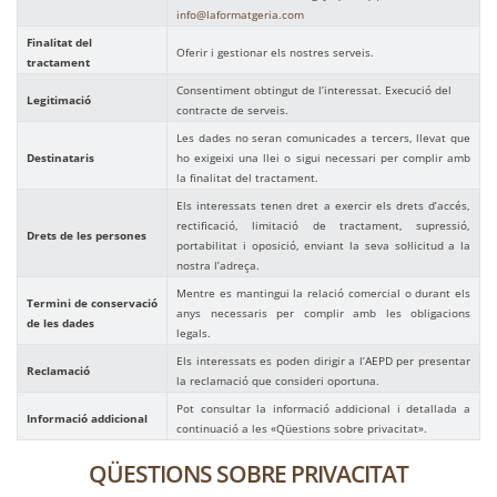
info@laformatgeria.com
Finalitat del
Oferir i gestionar els nostres serveis.
tractament
Consentiment obtingut de l’interessat.
Execució del
Legitimació
contracte de serveis.
Les dades no seran comunicades a tercers, llevat que
Destinataris
ho exigeixi una llei o sigui necessari per complir amb
la finalitat del tractament.
Els interessats tenen dret a exercir els drets d’accés,
rectificació, limitació de tractament, supressió,
Drets de les persones
portabilitat i oposició, enviant la seva sol·licitud a la
nostra l’adreça.
Mentre es mantingui la relació comercial o durant els
Termini de conservació
anys necessaris per complir amb les obligacions
de les dades
legals.
Els interessats es poden dirigir a l’AEPD per presentar
Reclamació
la reclamació que consideri oportuna.
Pot consultar la informació addicional i detallada a
Informació addicional
continuació a les «Qüestions sobre privacitat».
QÜESTIONS SOBRE PRIVACITAT