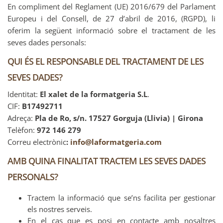
En compliment del Reglament (UE) 2016/679 del Parlament
Europeu i del Consell, de 27 d’abril de 2016, (RGPD), li
oferim la següent informació sobre el tractament de les
seves dades personals:
QUI ÉS EL RESPONSABLE DEL TRACTAMENT DE LES
SEVES DADES?
Identitat:
El xalet de la formatgeria S.L
.
CIF:
B17492711
Adreça:
Pla de Ro, s/n. 17527 Gorguja (Llivia) | Girona
Telèfon:
972 146 279
Correu electrònic
:
info@laformatgeria.com
AMB QUINA FINALITAT TRACTEM LES SEVES DADES
PERSONALS?
Tractem la informació que se’ns facilita per gestionar
els nostres serveis.
En el cas que es posi en contacte amb nosaltres