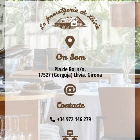
On Som
Pla de Ro, s/n.
17527 (Gorguja) Llívia. Girona
Contacte
+34 972 146 279