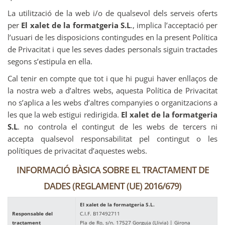
La utilització de la web i/o de qualsevol dels serveis oferts
per
El xalet de la formatgeria S.L
., implica l’acceptació per
l’usuari de les disposicions contingudes en la present Política
de Privacitat i que les seves dades personals siguin tractades
segons s’estipula en ella.
Cal tenir en compte que tot i que hi pugui haver enllaços de
la nostra web a d’altres webs, aquesta Política de Privacitat
no s’aplica a les webs d’altres companyies o organitzacions a
les que la web estigui redirigida.
El xalet de la formatgeria
S.L
. no controla el contingut de les webs de tercers ni
accepta qualsevol responsabilitat pel contingut o les
polítiques de privacitat d’aquestes webs.
INFORMACIÓ BÀSICA SOBRE EL TRACTAMENT DE
DADES (REGLAMENT (UE) 2016/679)
El xalet de la formatgeria S.L.
Responsable del
C.I.F. B17492711
tractament
Pla de Ro, s/n. 17527 Gorguja (Llivia) | Girona