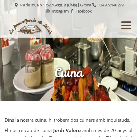
Pla de Ro, s/n. 17527 Gorguja (Llivia) | Girona
+34 972 146 279
Instagram
Facebook
Cuina
Dins la nostra cuina, hi trobem dos cuiners amb inquietuds.
El nostre cap de cuina
Jordi Valero
amb més de 20 anys al